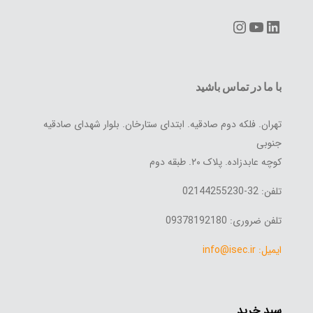
Instagram
YouTube
LinkedIn
با ما در تماس باشید
تهران. فلکه دوم صادقیه. ابتدای ستارخان. بلوار شهدای صادقیه
جنوبی
کوچه عابدزاده. پلاک ۲۰. طبقه دوم
تلفن: 32-02144255230
تلفن ضروری: 09378192180
ایمیل: info@isec.ir
سبد خرید