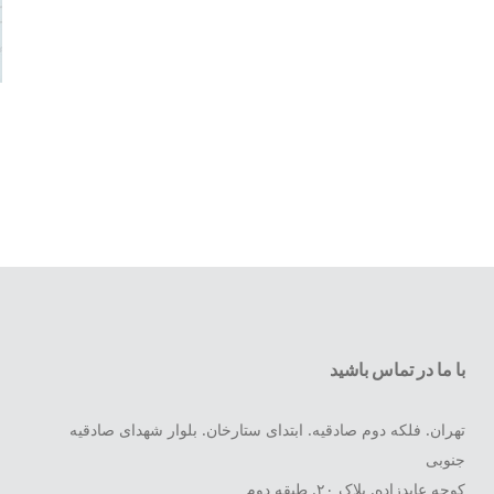
با ما در تماس باشید
تهران. فلکه دوم صادقیه. ابتدای ستارخان. بلوار شهدای صادقیه
جنوبی
کوچه عابدزاده. پلاک ۲۰. طبقه دوم