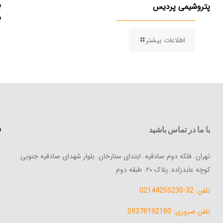
ب
پتروشیمی پردیس
ب
اطلاعات بیشتر
س
با ما در تماس باشید
تهران. فلکه دوم صادقیه. ابتدای ستارخان. بلوار شهدای صادقیه جنوبی
کوچه عابدزاده. پلاک ۲۰. طبقه دوم
تلفن: 32-02144255230
تلفن ضروری: 09378192180