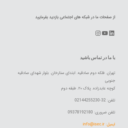
از صفحات ما در شبکه های اجتماعی بازدید بفرمایید
Instagram
YouTube
LinkedIn
با ما در تماس باشید
تهران. فلکه دوم صادقیه. ابتدای ستارخان. بلوار شهدای صادقیه
جنوبی
کوچه عابدزاده. پلاک ۲۰. طبقه دوم
تلفن: 32-02144255230
تلفن ضروری: 09378192180
ایمیل: info@isec.ir