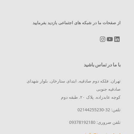
از صفحات ما در شبکه های اجتماعی بازدید بفرمایید
Instagram
YouTube
LinkedIn
با ما در تماس باشید
تهران. فلکه دوم صادقیه. ابتدای ستارخان. بلوار شهدای
صادقیه جنوبی
کوچه عابدزاده. پلاک ۲۰. طبقه دوم
تلفن: 32-02144255230
تلفن ضروری: 09378192180