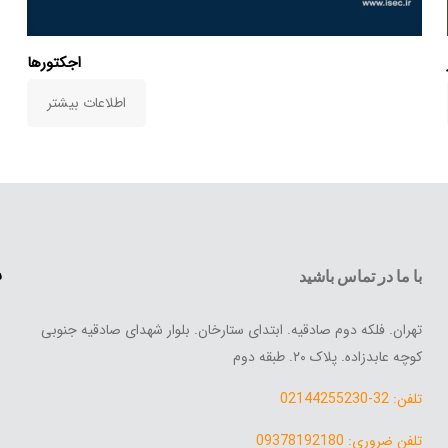
اجکتورها
اطلاعات بیشتر
س
با ما در تماس باشید
تهران. فلکه دوم صادقیه. ابتدای ستارخان. بلوار شهدای صادقیه جنوبی
کوچه عابدزاده. پلاک ۲۰. طبقه دوم
تلفن: 32-02144255230
تلفن ضروری: 09378192180