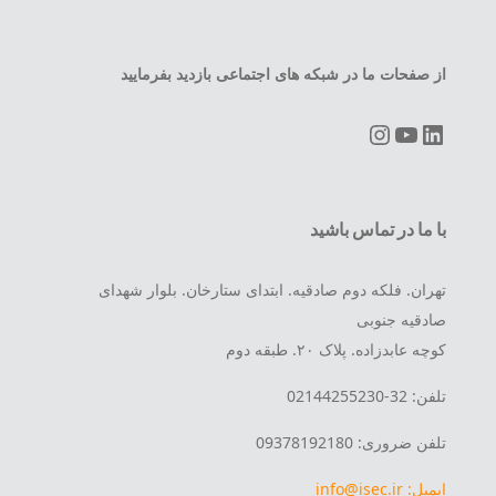
از صفحات ما در شبکه های اجتماعی بازدید بفرمایید
Instagram
YouTube
LinkedIn
با ما در تماس باشید
تهران. فلکه دوم صادقیه. ابتدای ستارخان. بلوار شهدای
صادقیه جنوبی
کوچه عابدزاده. پلاک ۲۰. طبقه دوم
تلفن: 32-02144255230
تلفن ضروری: 09378192180
ایمیل: info@isec.ir