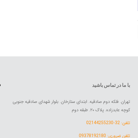
س
با ما در تماس باشید
تهران. فلکه دوم صادقیه. ابتدای ستارخان. بلوار شهدای صادقیه جنوبی
کوچه عابدزاده. پلاک ۲۰. طبقه دوم
تلفن: 32-02144255230
تلفن ضروری: 09378192180