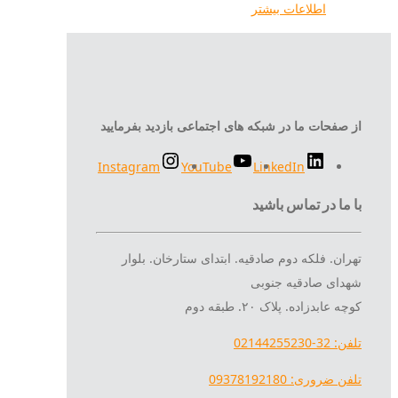
اطلاعات بیشتر
از صفحات ما در شبکه های اجتماعی بازدید بفرمایید
Instagram
YouTube
LinkedIn
با ما در تماس باشید
تهران. فلکه دوم صادقیه. ابتدای ستارخان. بلوار
شهدای صادقیه جنوبی
کوچه عابدزاده. پلاک ۲۰. طبقه دوم
تلفن: 32-02144255230
تلفن ضروری: 09378192180