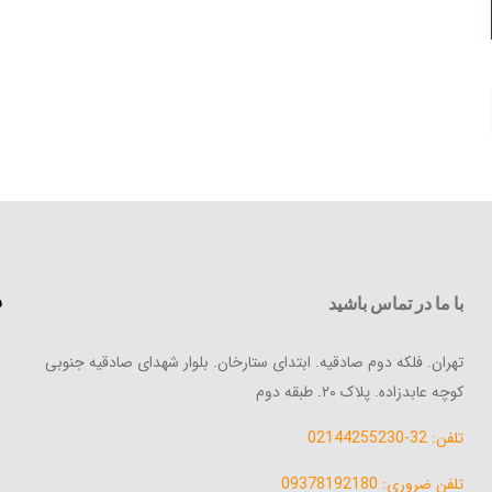
س
با ما در تماس باشید
تهران. فلکه دوم صادقیه. ابتدای ستارخان. بلوار شهدای صادقیه جنوبی
کوچه عابدزاده. پلاک ۲۰. طبقه دوم
تلفن: 32-02144255230
تلفن ضروری: 09378192180