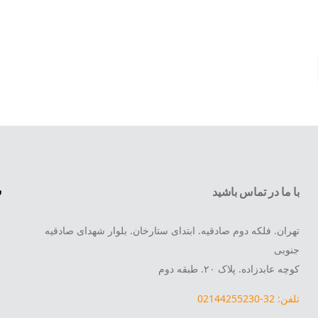
س
با ما در تماس باشید
تهران. فلکه دوم صادقیه. ابتدای ستارخان. بلوار شهدای صادقیه
جنوبی
کوچه عابدزاده. پلاک ۲۰. طبقه دوم
تلفن: 32-02144255230