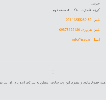
جنوبی
کوچه عابدزاده. پلاک ۲۰. طبقه دوم
تلفن: 32-02144255230
تلفن ضروری: 09378192180
ایمیل: info@isec.ir
همه حقوق مادی و معنوی این وب سایت، متعلق به شرکت ایده پردازان شریف می