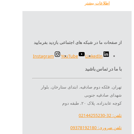
اطلاعات بیشتر
از صفحات ما در شبکه های اجتماعی بازدید بفرمایید
Instagram
YouTube
LinkedIn
با ما در تماس باشید
تهران. فلکه دوم صادقیه. ابتدای ستارخان. بلوار
شهدای صادقیه جنوبی
کوچه عابدزاده. پلاک ۲۰. طبقه دوم
تلفن: 32-02144255230
تلفن ضروری: 09378192180