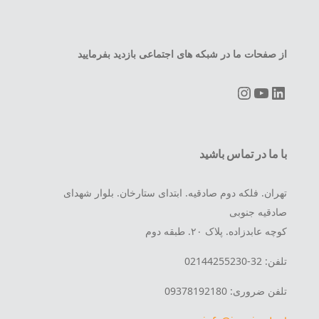
از صفحات ما در شبکه های اجتماعی بازدید بفرمایید
Instagram
YouTube
LinkedIn
با ما در تماس باشید
تهران. فلکه دوم صادقیه. ابتدای ستارخان. بلوار شهدای
صادقیه جنوبی
کوچه عابدزاده. پلاک ۲۰. طبقه دوم
تلفن: 32-02144255230
تلفن ضروری: 09378192180