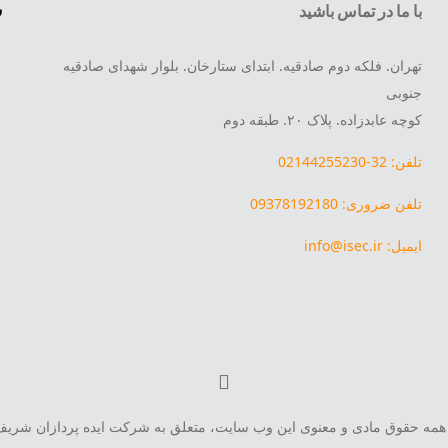
س
با ما در تماس باشید
تهران. فلکه دوم صادقیه. ابتدای ستارخان. بلوار شهدای صادقیه
جنوبی
کوچه عابدزاده. پلاک ۲۰. طبقه دوم
تلفن: 32-02144255230
تلفن ضروری: 09378192180
ایمیل: info@isec.ir
همه حقوق مادی و معنوی این وب سایت، متعلق به شرکت ایده پردازان شریف می