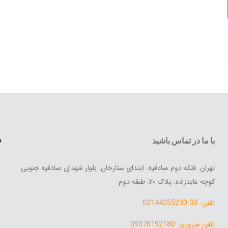
س
با ما در تماس باشید
تهران. فلکه دوم صادقیه. ابتدای ستارخان. بلوار شهدای صادقیه جنوبی
کوچه عابدزاده. پلاک ۲۰. طبقه دوم
تلفن: 32-02144255230
تلفن ضروری: 09378192180