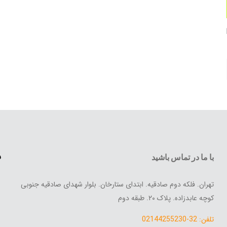
س
با ما در تماس باشید
تهران. فلکه دوم صادقیه. ابتدای ستارخان. بلوار شهدای صادقیه جنوبی
کوچه عابدزاده. پلاک ۲۰. طبقه دوم
تلفن: 32-02144255230